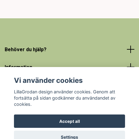
Behöver du hjälp?
Information
Vi använder cookies
Social Media
LillaGrodan design använder cookies. Genom att
fortsätta på sidan godkänner du användandet av
cookies.
Accept all
© 2026 LillaGrodan design - färgglada barnkläder på nätet
Powered by Quickbutik
Settings