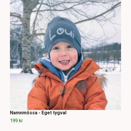
Namnmössa - Eget tygval
M
199 kr
2