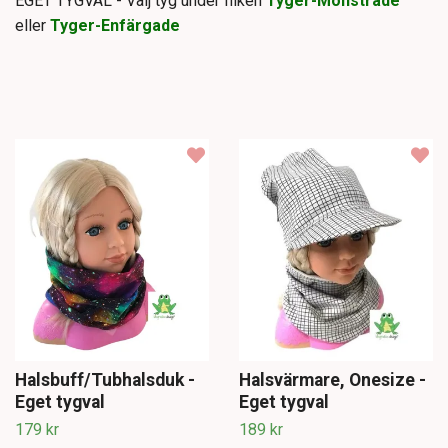
EGET TYGVAL - Välj tyg under fliken
Tyger-Mönstrade
eller
Tyger-Enfärgade
Halsbuff/Tubhalsduk -
Halsvärmare, Onesize -
Eget tygval
Eget tygval
179 kr
189 kr