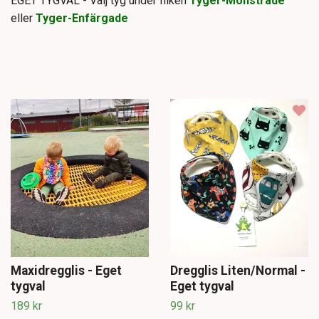
EGET TYGVAL - Välj tyg under fliken
Tyger-Mönstrade
eller
Tyger-Enfärgade
Maxidregglis - Eget
Dregglis Liten/Normal -
tygval
Eget tygval
189 kr
99 kr