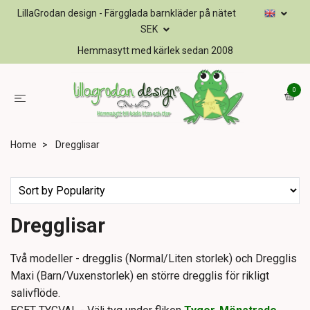
LillaGrodan design - Färgglada barnkläder på nätet
SEK
Hemmasytt med kärlek sedan 2008
0
Home
Dregglisar
Dregglisar
Två modeller - dregglis (Normal/Liten storlek) och Dregglis
Maxi (Barn/Vuxenstorlek) en större dregglis för rikligt
salivflöde.