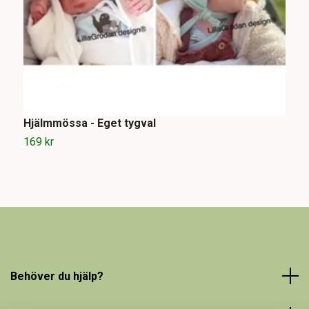
Hjälmmössa - Eget tygval
N
169 kr
1
Behöver du hjälp?