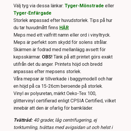
Välj tyg via dessa länkar:
Tyger-Mönstrade
eller
Tyger-Enfärgade
Storlek anpassad efter huvudstorlek. Tips på hur
du tar huvudmått finns
HÄR
Meps med ett valfritt namn eller ord i vinyltryck.
Meps är perfekt som skydd för solens strålar.
Skärmen är fodrad med mellanlägg avsett för
kepsskärmar.
OBS!
Tänk på att printet görs exakt
utifrån det du anger. Printets höjd och bredd
anpassas efter mepsens storlek.
Våra mepsar är tillverkade i baggymodell och har
en höjd på ca 15-26cm beroende på storlek.
Vinyl av polyuretan, märkt Oeko-Tex 100,
glittervinyl certifierad enligt CPSIA Certified, vilket
innebär att den är ofarlig för barnkläder.
Tvättråd:
40 grader, låg centrifugering, ej
torktumling, tvättas med avigsidan ut och helst i