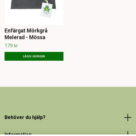
Enfärgat Mörkgrå
Melerad - Mössa
179 kr
LÄGG I KORGEN
Behöver du hjälp?
Information