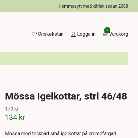
Hemmasytt med kärlek sedan 2008
0
Önskelistan
Logga in
Varukorg
Mössa Igelkottar, strl 46/48
179 kr
134 kr
Mössa med tecknad små igelkottar på cremefärgad