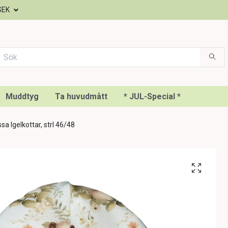
SEK
Muddtyg
Ta huvudmått
* JUL-Special *
a Igelkottar, strl 46/48