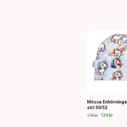
Mössa Enhörningar
strl 50/52
134 kr
179 kr