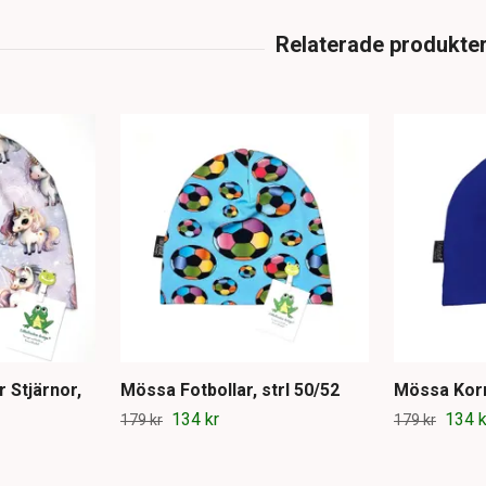
 Stjärnor,
Mössa Fotbollar, strl 50/52
Mössa Kornb
134 kr
134 k
179 kr
179 kr