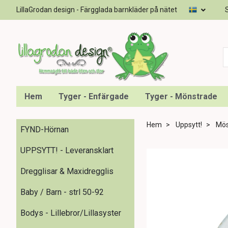
LillaGrodan design - Färgglada barnkläder på nätet
Hem
Tyger - Enfärgade
Tyger - Mönstrade
Hem
Uppsytt!
Möss
FYND-Hörnan
UPPSYTT! - Leveransklart
Dregglisar & Maxidregglis
Baby / Barn - strl 50-92
Bodys - Lillebror/Lillasyster