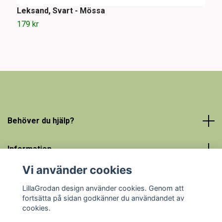
Leksand, Svart - Mössa
L
179 kr
1
Behöver du hjälp?
Information
Vi använder cookies
Sociala medier
LillaGrodan design använder cookies. Genom att
fortsätta på sidan godkänner du användandet av
cookies.