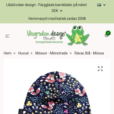
LillaGrodan design - Färgglada barnkläder på nätet
SEK
Hemmasytt med kärlek sedan 2008
0
Hem
Huvud
Mössor - Mönstrade
Rävar, Blå - Mössa