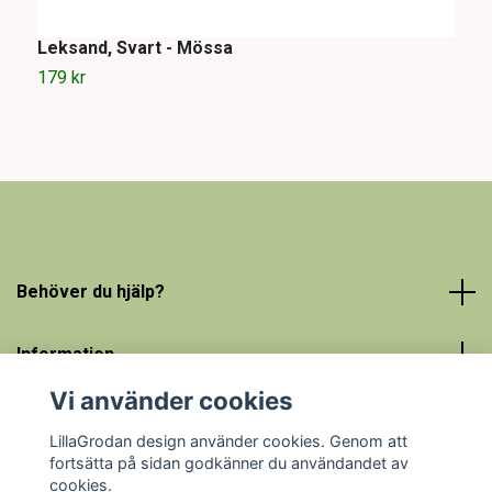
Leksand, Svart - Mössa
D
179 kr
1
Behöver du hjälp?
Information
Vi använder cookies
Sociala medier
LillaGrodan design använder cookies. Genom att
fortsätta på sidan godkänner du användandet av
cookies.