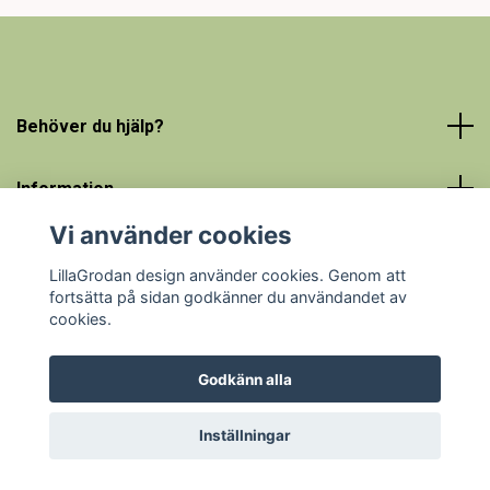
Behöver du hjälp?
Information
Vi använder cookies
Sociala medier
LillaGrodan design använder cookies. Genom att
fortsätta på sidan godkänner du användandet av
cookies.
Godkänn alla
© 2026 LillaGrodan design - färgglada barnkläder på nätet
Powered by Quickbutik
Inställningar