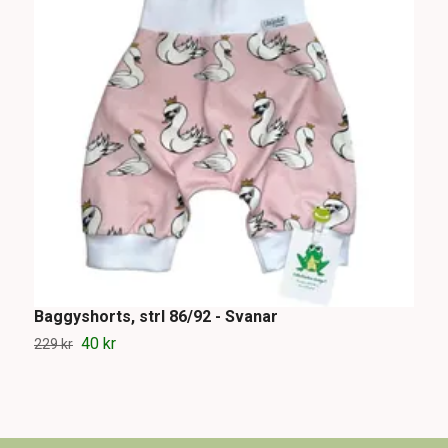
Baggyshorts, strl 86/92 - Svanar
M
40 kr
229 kr
1