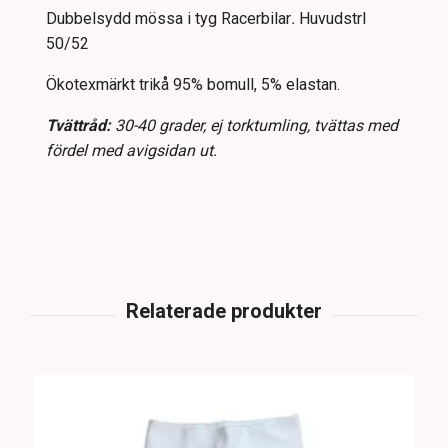
Dubbelsydd mössa i tyg Racerbilar
.
Huvudstrl
50/52
Ökotexmärkt trikå 95% bomull, 5% elastan.
Tvättråd:
30-40 grader, ej torktumling, tvättas med
fördel med avigsidan ut.